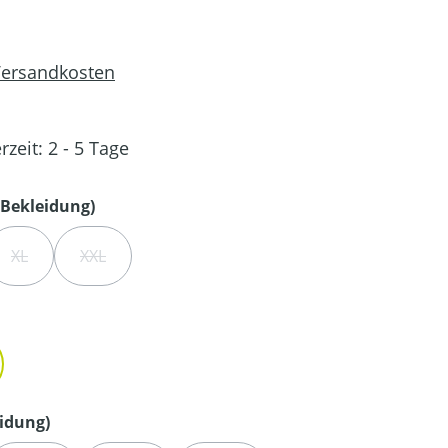
 Versandkosten
rzeit: 2 - 5 Tage
auswählen
Bekleidung)
XL
XXL
IT NICHT VERFÜGBAR.)
ST ZURZEIT NICHT VERFÜGBAR.)
(DIESE OPTION IST ZURZEIT NICHT VERFÜGBAR.)
(DIESE OPTION IST ZURZEIT NICHT VERFÜGBAR.)
en
auswählen
idung)