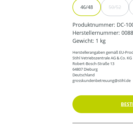
46/48
50/52
(DIESE O
Produktnummer:
DC-10
Herstellernummer:
0088
Gewicht:
1 kg
Herstellerangaben gemäß EU-Prod
Stihl Vetriebszentrale AG & Co. KG
Robert-Bosch-Straße 13
64807 Dieburg
Deutschland
grosskundenbetreuung@stihl.de
BEST