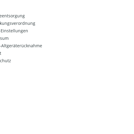
ieentsorgung
kungsverordnung
Einstellungen
ssum
o-Altgeräterücknahme
t
chutz