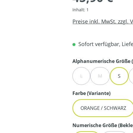
Inhalt:
1
Preise inkl. MwSt. zzgl.
Sofort verfügbar, Liefe
Alphanumerische Größe (
L
M
S
(DIESE OPTION IST ZURZE
(DIESE OPTION I
auswähl
Farbe (Variante)
ORANGE / SCHWARZ
Numerische Größe (Bekle