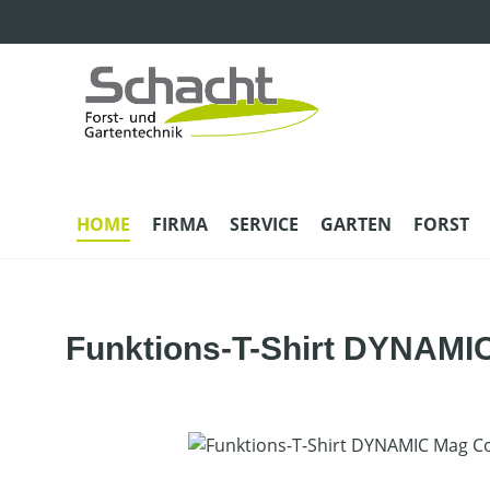
m Hauptinhalt springen
Zur Suche springen
Zur Hauptnavigation springen
HOME
FIRMA
SERVICE
GARTEN
FORST
Funktions-T-Shirt DYNAMI
Bildergalerie überspringen