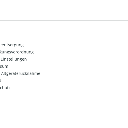
ieentsorgung
kungsverordnung
Einstellungen
ssum
o-Altgeräterücknahme
t
chutz