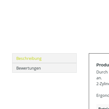
Beschreibung
Produ
Bewertungen
Durch 
an.
2-Zyli
Ergono
Betri