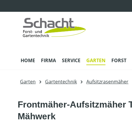
m Hauptinhalt springen
Zur Suche springen
Zur Hauptnavigation springen
HOME
FIRMA
SERVICE
GARTEN
FORST
Garten
Gartentechnik
Aufsitzrasenmäher
Frontmäher-Aufsitzmäher T
Mähwerk