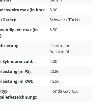
eichweite max (in km):
8.00
 (Gerät):
Schwarz / Türkis
windigkeit max (in
8.50
):
ifizierung:
Frontmäher-
Aufsitzmäher
-Zylinderanzahl:
2.00
leistung (in PS):
20.80
leistung (in kW):
15.50
rtyp
Honda GXV 630
tellerbezeichnung):