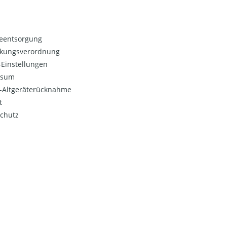
ieentsorgung
kungsverordnung
Einstellungen
ssum
o-Altgeräterücknahme
t
chutz