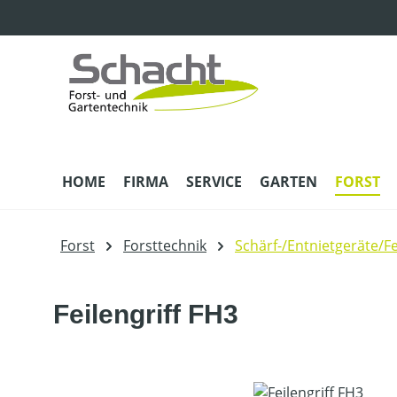
m Hauptinhalt springen
Zur Suche springen
Zur Hauptnavigation springen
HOME
FIRMA
SERVICE
GARTEN
FORST
Forst
Forsttechnik
Schärf-/Entnietgeräte/Fe
Feilengriff FH3
Bildergalerie überspringen