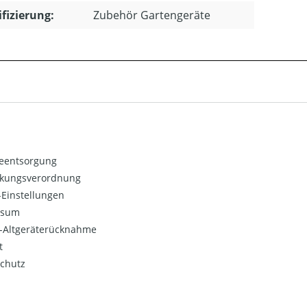
ifizierung:
Zubehör Gartengeräte
ieentsorgung
kungsverordnung
Einstellungen
ssum
o-Altgeräterücknahme
t
chutz