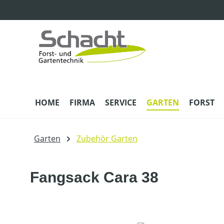
m Hauptinhalt springen
Zur Suche springen
Zur Hauptnavigation springen
HOME
FIRMA
SERVICE
GARTEN
FORST
Garten
Zubehör Garten
Fangsack Cara 38