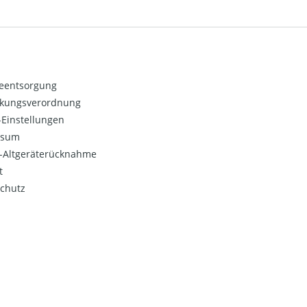
ieentsorgung
kungsverordnung
Einstellungen
ssum
o-Altgeräterücknahme
t
chutz