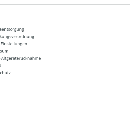
ieentsorgung
kungsverordnung
Einstellungen
ssum
o-Altgeräterücknahme
t
chutz