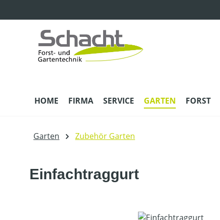
m Hauptinhalt springen
Zur Suche springen
Zur Hauptnavigation springen
HOME
FIRMA
SERVICE
GARTEN
FORST
Garten
Zubehör Garten
Einfachtraggurt
Bildergalerie überspringen