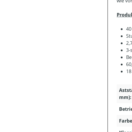
wie vo
Produ
40
St
2,
3-
Be
60
18
Astst
mm):
Betri
Farbe