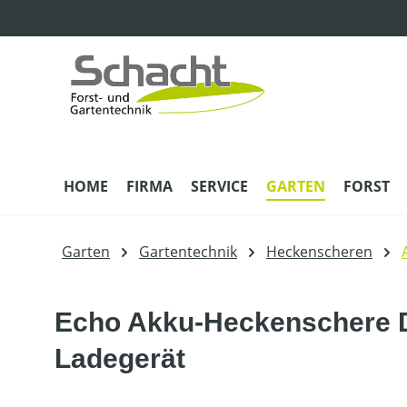
m Hauptinhalt springen
Zur Suche springen
Zur Hauptnavigation springen
HOME
FIRMA
SERVICE
GARTEN
FORST
Garten
Gartentechnik
Heckenscheren
Echo Akku-Heckenschere D
Ladegerät