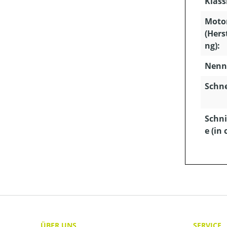
Klass
Moto
(Hers
ng):
Nenns
Schn
Schni
e (in 
ÜBER UNS
SERVICE