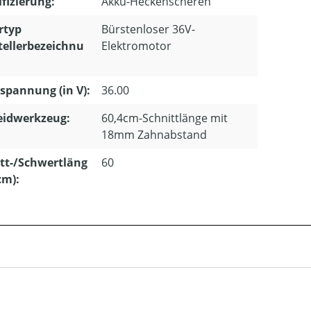
ifizierung:
Akku-Heckenscheren
rtyp
Bürstenloser 36V-
tellerbezeichnu
Elektromotor
pannung (in V):
36.00
eidwerkzeug:
60,4cm-Schnittlänge mit
18mm Zahnabstand
tt-/Schwertläng
60
cm):