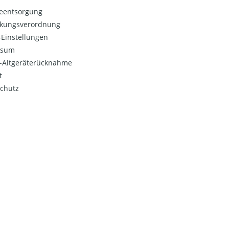
ieentsorgung
kungsverordnung
Einstellungen
ssum
o-Altgeräterücknahme
t
chutz