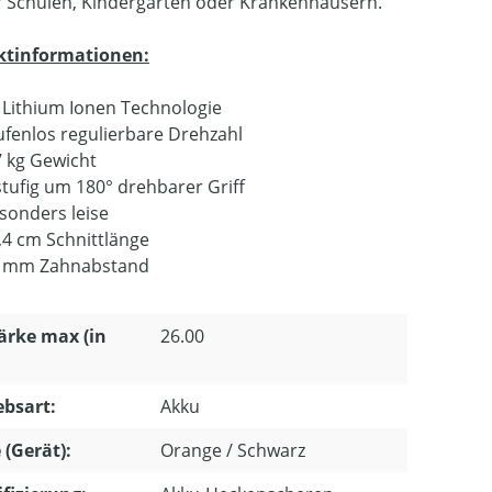
r Schulen, Kindergärten oder Krankenhäusern.
ktinformationen:
 Lithium Ionen Technologie
ufenlos regulierbare Drehzahl
7 kg Gewicht
stufig um 180° drehbarer Griff
sonders leise
,4 cm Schnittlänge
 mm Zahnabstand
ärke max (in
26.00
ebsart:
Akku
 (Gerät):
Orange / Schwarz