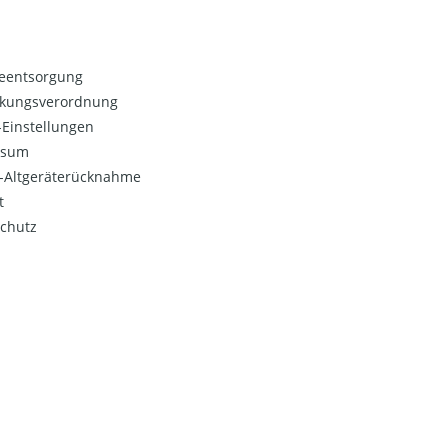
ieentsorgung
kungsverordnung
Einstellungen
ssum
o-Altgeräterücknahme
t
chutz