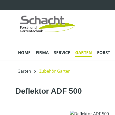
m Hauptinhalt springen
Zur Suche springen
Zur Hauptnavigation springen
HOME
FIRMA
SERVICE
GARTEN
FORST
Garten
Zubehör Garten
Deflektor ADF 500
Bildergalerie überspringen