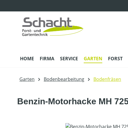
m Hauptinhalt springen
Zur Suche springen
Zur Hauptnavigation springen
HOME
FIRMA
SERVICE
GARTEN
FORST
Garten
Bodenbearbeitung
Bodenfräsen
Benzin-Motorhacke MH 72
Bildergalerie überspringen