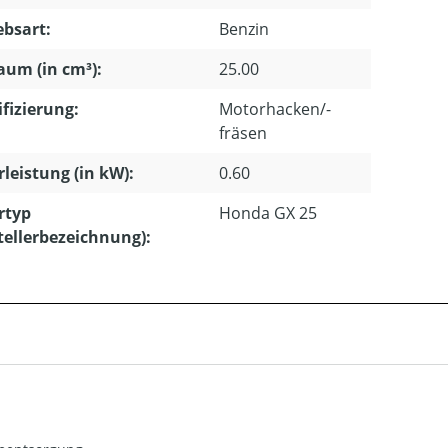
ebsart:
Benzin
um (in cm³):
25.00
ifizierung:
Motorhacken/-
fräsen
leistung (in kW):
0.60
rtyp
Honda GX 25
tellerbezeichnung):