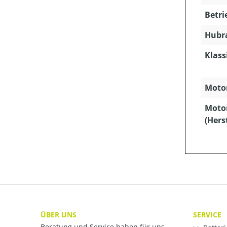
Betri
Hubra
Klass
Motor
Moto
(Hers
ÜBER UNS
SERVICE
Beratung und Service haben für uns