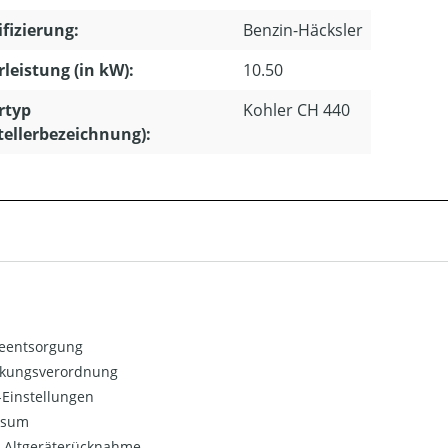
ifizierung:
Benzin-Häcksler
leistung (in kW):
10.50
rtyp
Kohler CH 440
tellerbezeichnung):
ieentsorgung
kungsverordnung
Einstellungen
ssum
o-Altgeräterücknahme