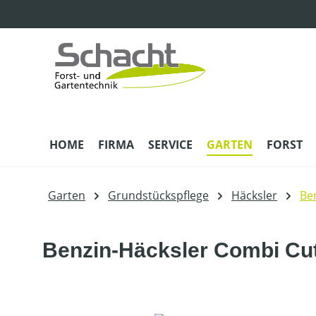
m Hauptinhalt springen
Zur Suche springen
Zur Hauptnavigation springen
HOME
FIRMA
SERVICE
GARTEN
FORST
Garten
Grundstückspflege
Häcksler
Be
Benzin-Häcksler Combi Cu