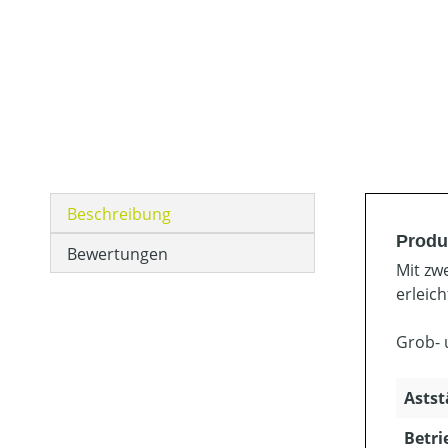
Beschreibung
Produ
Bewertungen
Mit zw
erleic
Grob- 
Astst
Betri