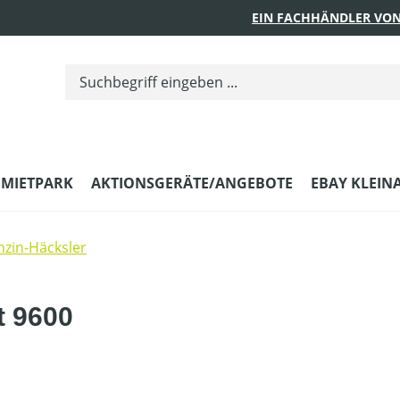
EIN FACHHÄNDLER VON
MIETPARK
AKTIONSGERÄTE/ANGEBOTE
EBAY KLEIN
nzin-Häcksler
t 9600