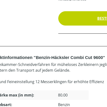
BEST
ktinformationen "Benzin-Häcksler Combi Cut 9600"
eikammer-Schneidverfahren für müheloses Zerkleinern jegli
htern den Transport auf jedem Gelände.
und Feineinstellung 12 Messerklingen für erhöhte Effizienz
ärke max (in mm):
80.00
ebsart:
Benzin