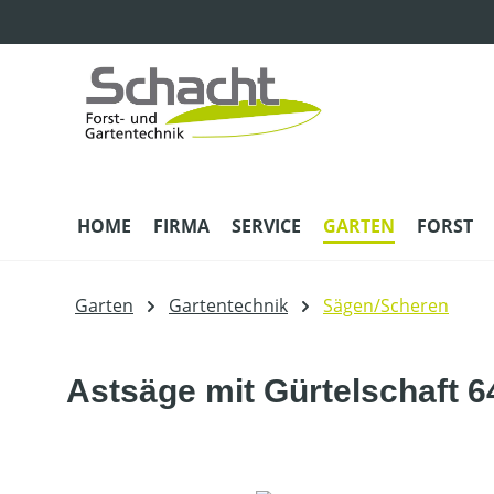
m Hauptinhalt springen
Zur Suche springen
Zur Hauptnavigation springen
HOME
FIRMA
SERVICE
GARTEN
FORST
Garten
Gartentechnik
Sägen/Scheren
Astsäge mit Gürtelschaft 6