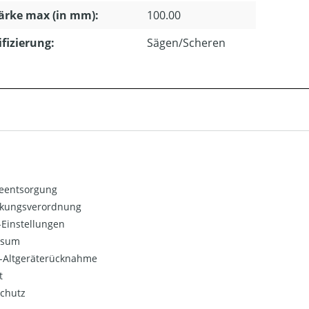
ärke max (in mm):
100.00
ifizierung:
Sägen/Scheren
ieentsorgung
kungsverordnung
Einstellungen
ssum
o-Altgeräterücknahme
t
chutz