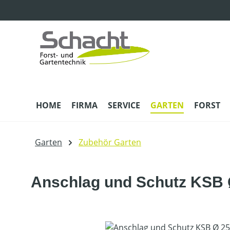
m Hauptinhalt springen
Zur Suche springen
Zur Hauptnavigation springen
HOME
FIRMA
SERVICE
GARTEN
FORST
Garten
Zubehör Garten
Anschlag und Schutz KSB
Bildergalerie überspringen