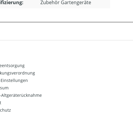
ifizierung:
Zubehör Gartengeräte
ieentsorgung
kungsverordnung
Einstellungen
ssum
o-Altgeräterücknahme
t
chutz