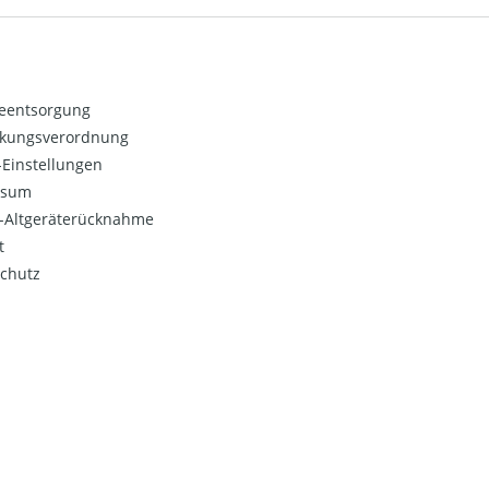
ieentsorgung
kungsverordnung
Einstellungen
ssum
o-Altgeräterücknahme
t
chutz