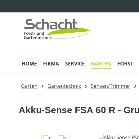
m Hauptinhalt springen
Zur Suche springen
Zur Hauptnavigation springen
HOME
FIRMA
SERVICE
GARTEN
FORST
Garten
Gartentechnik
Sensen/Trimmer
Akku-Sense FSA 60 R - Gr
Bildergalerie überspringen