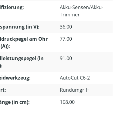
ifizierung:
Akku-Sensen/Akku-
Trimmer
pannung (in V):
36.00
ldruckpegel am Ohr
77.00
(A)):
lleistungspegel (in
91.00
):
eidwerkzeug:
AutoCut C6-2
rt:
Rundumgriff
länge (in cm):
168.00