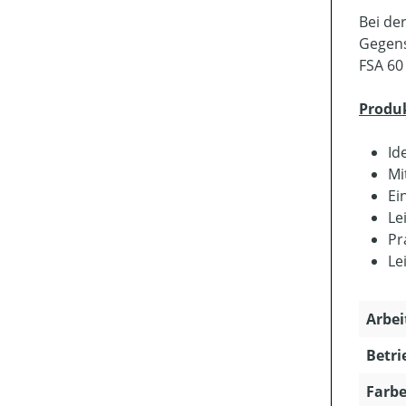
Bei de
Gegens
FSA 60
Produ
Id
Mi
Ei
Le
Pr
Le
Arbei
Betri
Farbe