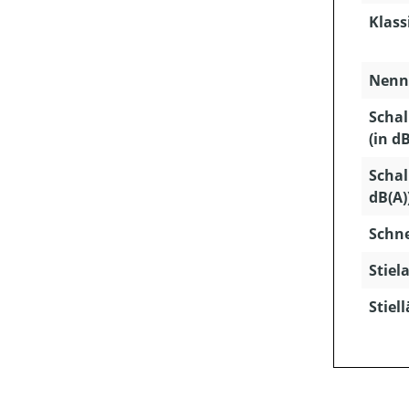
Klass
Nenns
Schal
(in dB
Schal
dB(A)
Schn
Stiela
Stiel