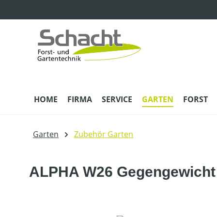
m Hauptinhalt springen
Zur Suche springen
Zur Hauptnavigation springen
HOME
FIRMA
SERVICE
GARTEN
FORST
Garten
Zubehör Garten
ALPHA W26 Gegengewicht