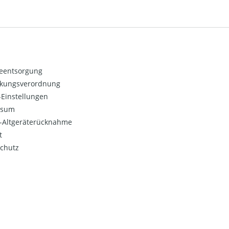
ieentsorgung
kungsverordnung
Einstellungen
ssum
o-Altgeräterücknahme
t
chutz