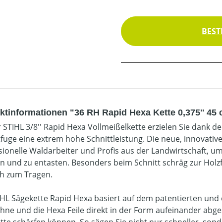
BEST
ktinformationen "36 RH Rapid Hexa Kette 0,375'' 45
r STIHL 3/8'' Rapid Hexa Vollmeißelkette erzielen Sie dank
tfuge eine extrem hohe Schnittleistung. Die neue, innovativ
sionelle Waldarbeiter und Profis aus der Landwirtschaft, 
len und zu entasten. Besonders beim Schnitt schräg zur Hol
ch zum Tragen.
IHL Sägekette Rapid Hexa basiert auf dem patentierten und 
hne und die Hexa Feile direkt in der Form aufeinander abges
tte schärfen können. So sägen Sie nicht nur schneller, sonde