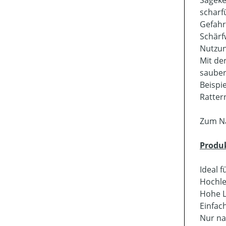
scharf
Gefahr
Schärf
Nutzun
Mit de
sauber
Beispi
Ratter
Zum Na
Produ
Ideal f
Hochle
Hohe L
Einfac
Nur na