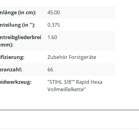
nlänge (in cm):
45.00
nteilung (in "):
0.375
ntreibgliederbrei
1.60
n mm):
ifizierung:
Zubehör Forstgeräte
eranzahl:
66
eidwerkzeug:
"STIHL 3/8"" Rapid Hexa
Vollmeißelkette"