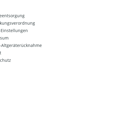
ieentsorgung
kungsverordnung
Einstellungen
ssum
o-Altgeräterücknahme
t
chutz