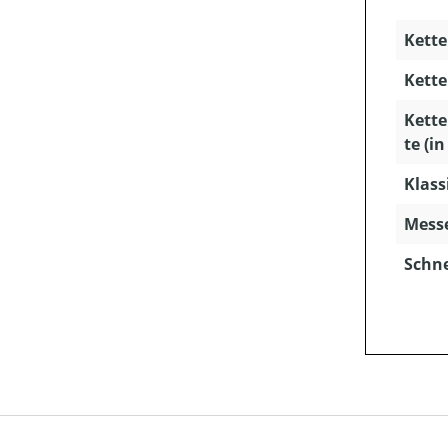
Kette
Kette
Kette
te (i
Klass
Mess
Schn