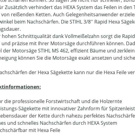
ür Zusätzlich verhindert das HEXA System das Feilen in den
 von reißenden Ketten. Auch Gelegenheitsanwender erziele
winkel beim Nachschärfen. Die STIHL 3/8'' Rapid Hexa Sägeke
gsdauer.
r hohen Schnittqualität dank Vollmeißelzahn sorgt die Rapid
 und präzise mit Ihrer Motorsäge durchführen können. Dadur
el der Motorsäge STIHL MS 462, effizient Bäume und zerklei
neigung können Sie die Motorsäge exakt ansetzen und siche
chschärfen der Hexa Sägekette kann nur die Hexa Feile v
ktinformationen:
ür die professionelle Forstwirtschaft und die Holzernte
istungs-Sägekette mit innovativer Zahnform für Spitzenleis
ebensdauer der Kette durch nahezu perfektes Nachschärf
hes und schnelles Nachschärfen durch HEXA System
chschärfbar mit Hexa Feile