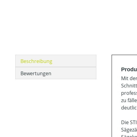
Beschreibung
Produ
Bewertungen
Mit de
Schnit
profes
zu fäl
deutli
Die ST
Sägezä
Sägeke