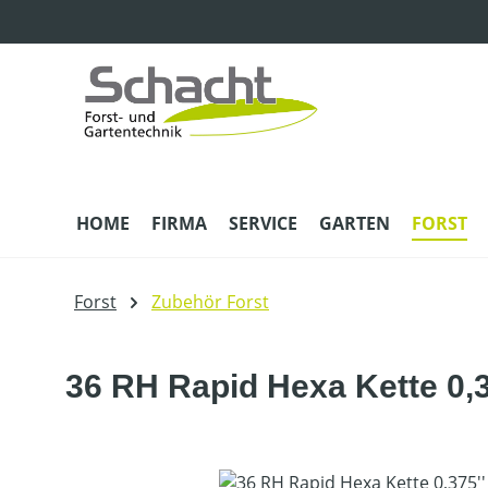
m Hauptinhalt springen
Zur Suche springen
Zur Hauptnavigation springen
HOME
FIRMA
SERVICE
GARTEN
FORST
Forst
Zubehör Forst
36 RH Rapid Hexa Kette 0,3
Bildergalerie überspringen