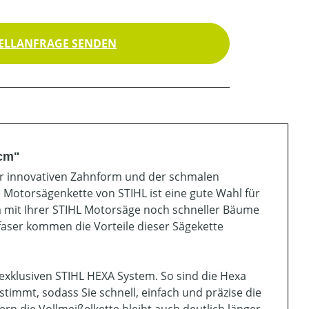
ELLANFRAGE SENDEN
 cm"
 der innovativen Zahnform und der schmalen
e Motorsägenkette von STIHL ist eine gute Wahl für
um mit Ihrer STIHL Motorsäge noch schneller Bäume
zfaser kommen die Vorteile dieser Sägekette
exklusiven STIHL HEXA System. So sind die Hexa
timmt, sodass Sie schnell, einfach und präzise die
rn die Vollmeißelkette bleibt auch deutlich länger