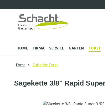
m Hauptinhalt springen
Zur Suche springen
Zur Hauptnavigation springen
HOME
FIRMA
SERVICE
GARTEN
FORST
Forst
Zubehör Forst
Sägekette 3/8'' Rapid Supe
Bildergalerie überspringen