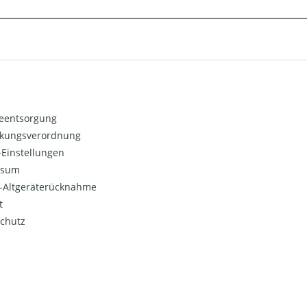
ieentsorgung
kungsverordnung
Einstellungen
ssum
o-Altgeräterücknahme
t
chutz